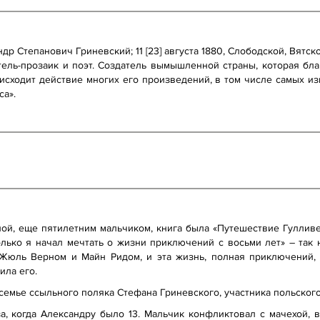
др Степанович Гриневский; 11 [23] августа 1880, Слободской, Вятс
тель-прозаик и поэт. Создатель вымышленной страны, которая бла
оисходит действие многих его произведений, в том числе самых и
са».
ной, еще пятилетним мальчиком, книга была «Путешествие Гулливе
лько я начал мечтать о жизни приключений с восьми лет» – так 
 Жюль Верном и Майн Ридом, и эта жизнь, полная приключений, 
ила его.
семье ссыльного поляка Стефана Гриневского, участника польского
а, когда Александру было 13. Мальчик конфликтовал с мачехой, 