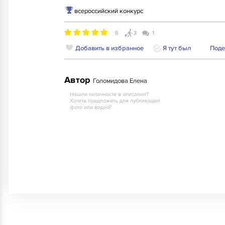
всероссийский конкурс
5
3
1
Добавить в избранное
Я тут был
Поде
Автор
Голомидова Елена
Нашли неточности в описании?
Хотите предложить для публикации
фото или видео?