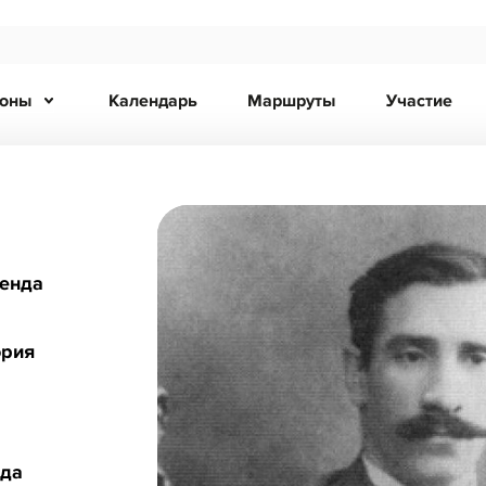
ионы
Календарь
Маршруты
Участие
ренда
ория
нда