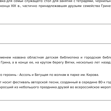
овка для семьи служащего: стол для занятий с тетрадями, чернильн
ль конца ХIХ в., частично принадлежавшая друзьям семейства Гри
именем названа областная детская библиотека и городская библи
рина, а в конце ее, на крутом берегу Вятки, несколько лет наза
 героинь - Ассоль и Бегущая по волнам в парке им. Кирова.
т носит фестиваль авторской песни, созданный в середине 80-х г
выросший из небольшого праздника друзей во всероссийское мероп