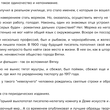
то такое одиночество и непонимание.
учил в реальном училище, это стало именем, с которым он вошел 
 намерением стать моряком. Но, оказалось, осуществить мечту не
 искал работу, голодал. Наконец, один из знакомых отца устрои
 серых буден - романтика дальних странствий? Нет. Моряка из не
стенько не мог найти общий язык с окружающими. Вскоре он поссор
 несколько профессий, был и рыбаком, и чернорабочим, и желе
ям лишала покоя. В 1900 году будущий писатель пополнил свой ж
ину непросто было найти свое место в жизни. В нее он, как в што
е, ненавистное общество города Вятки.
 и фальши» -
так он вспоминал Вятку.
но не вынес тягот муштры, и сбежал, был пойман, сбежал еще и 
и, где жил по украденному паспорту до 1917 года.
 у такого "невезучего" человека рождались светлые строки и обра
в ста периодических изданиях.
орький выхлопотал писателю-нелегалу комнату в Доме искусств и 
зочный мир... А со временем опубликовал и лучшие образцы творче