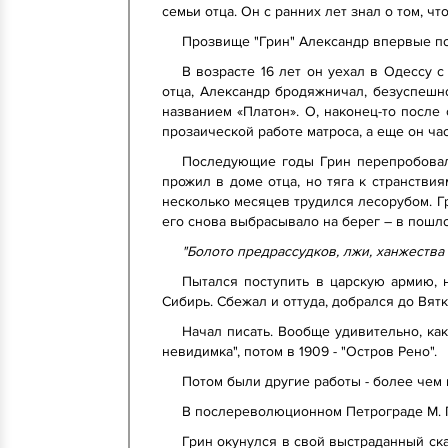
семьи отца. Он с ранних лет знал о том, ч
Прозвище "Грин" Александр впервые пол
В возрасте 16 лет он уехал в Одессу с
отца, Александр бродяжничал, безуспешно
названием «Платон». О, наконец-то после
прозаической работе матроса, а еще он ча
Последующие годы Грин перепробовал
прожил в доме отца, но тяга к странстви
несколько месяцев трудился лесорубом. Гр
его снова выбрасывало на берег – в пошло
"Болото предрассудков, лжи, ханжества
Пытался поступить в царскую армию, 
Сибирь. Сбежал и оттуда, добрался до Вятк
Начал писать. Вообще удивительно, как
невидимка", потом в 1909 - "Остров Рено".
Потом были другие работы - более чем 
В послереволюционном Петрограде М. Г
Грин окунулся в свой выстраданный ска