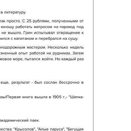
в литературу.
 так просто. С 25 рублями, полученными от
л юношу работать матросом на пароход под
го не вышло. Грин испытывал отвращение к
ился с капитаном и перебрался на сушу.
знодорожным мастером. Несколько недель
изненный опыт работой на рудниках. Затем
рмовое море, пытался войти. Но каждый раз
еще, результат - был сослан бессрочно в
зы!Первая книга вышла в 1905 г.,- "Шапка-
академический паек.
ства: "Крысолов", "Алые паруса", "Бегущая