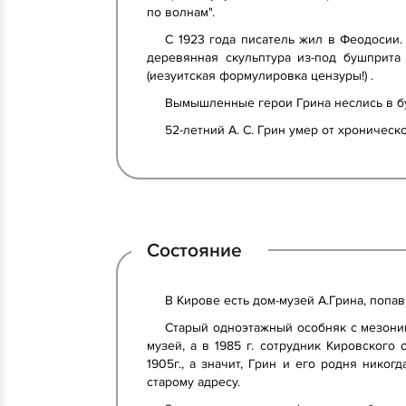
по волнам".
С 1923 года писатель жил в Феодосии. 
деревянная скульптура из-под бушприта 
(иезуитская формулировка цензуры!) .
Вымышленные герои Грина неслись в б
52-летний А. С. Грин умер от хроничес
Состояние
В Кирове есть дом-музей А.Грина, попа
Старый одноэтажный особняк с мезонино
музей, а в 1985 г. сотрудник Кировског
1905г., а значит, Грин и его родня нико
старому адресу.