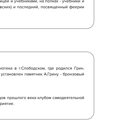
ицей и учебниками, на полках - учебники и
невских) и последний, посвященный феерии
отека в г.Слободском, где родился Грин.
д установлен памятник А.Грину - бронзовый
одов прошлого века клубом самодеятельной
риятие.