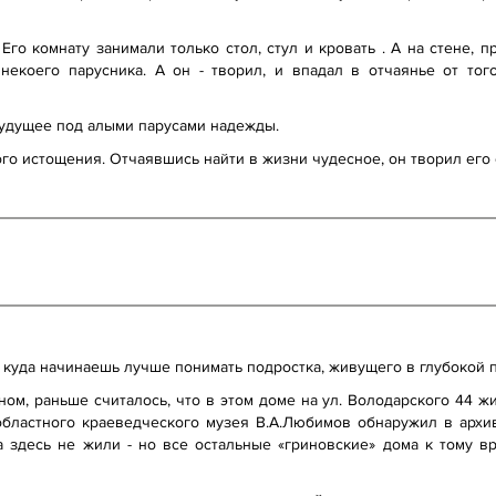
Его комнату занимали только стол, стул и кровать . А на стене, 
некоего парусника. А он - творил, и впадал в отчаянье от того
удущее под алыми парусами надежды.
кого истощения. Отчаявшись найти в жизни чудесное, он творил ег
в куда начинаешь лучше понимать подростка, живущего в глубокой
м, раньше считалось, что в этом доме на ул. Володарского 44 жи
о областного краеведческого музея В.А.Любимов обнаружил в архи
гда здесь не жили - но все остальные «гриновские» дома к тому 