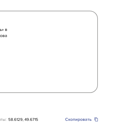
ь» в
рова
аты:
Скопировать