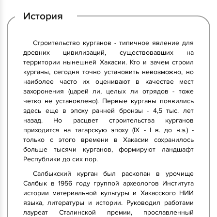
История
Строительство курганов - типичное явление для
древних цивилизаций, существовавших на
территории нынешней Хакасии. Кто и зачем строил
курганы, сегодня точно установить невозможно, но
наиболее часто их оценивают в качестве мест
захоронения (царей ли, целых ли отрядов - тоже
четко не установлено). Первые курганы появились
здесь еще в эпоху ранней бронзы - 4,5 тыс. лет
назад. Но расцвет строительства курганов
приходится на тагарскую эпоху (IX - I в. до н.э.) -
только с этого времени в Хакасии сохранилось
больше тысячи курганов, формируют ландшафт
Республики до сих пор.
Салбыкский курган был раскопан в урочище
Салбык в 1956 году группой археологов Института
истории материальной культуры и Хакасского НИИ
языка, литературы и истории. Руководил работами
лауреат Сталинской премии, прославленный