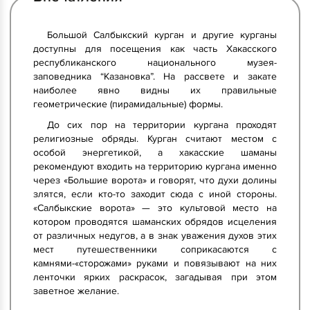
Большой Салбыкский курган и другие курганы
доступны для посещения как часть Хакасского
республиканского национального музея-
заповедника “Казановка”. На рассвете и закате
наиболее явно видны их правильные
геометрические (пирамидальные) формы.
До сих пор на территории кургана проходят
религиозные обряды. Курган считают местом с
особой энергетикой, а хакасские шаманы
рекомендуют входить на территорию кургана именно
через «Большие ворота» и говорят, что духи долины
злятся, если кто-то заходит сюда с иной стороны.
«Салбыкские ворота» — это культовой место на
котором проводятся шаманских обрядов исцеления
от различных недугов, а в знак уважения духов этих
мест путешественники соприкасаются с
камнями-«сторожами» руками и повязывают на них
ленточки ярких раскрасок, загадывая при этом
заветное желание.