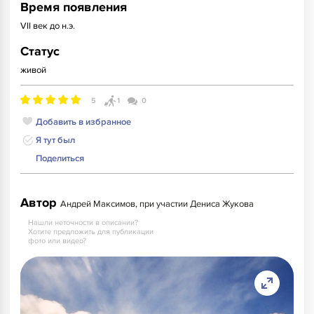
Время появления
VII век до н.э.
Статус
живой
5
1
0
Добавить в избранное
Я тут был
Поделиться
Автор
Андрей Максимов, при участии Дениса Жукова
Нашли неточности в описании?
Хотите предложить для публикации
фото или видео?