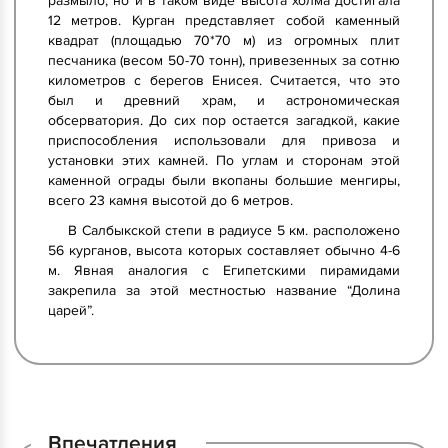
размыло, но и в таком виде высота холма достигала
12 метров. Курган представляет собой каменный
квадрат (площадью 70*70 м) из огромных плит
песчаника (весом 50-70 тонн), привезенных за сотню
километров с берегов Енисея. Считается, что это
был и древний храм, и астрономическая
обсерватория. До сих пор остается загадкой, какие
приспособления использовали для привоза и
установки этих камней. По углам и сторонам этой
каменной ограды были вкопаны большие менгиры,
всего 23 камня высотой до 6 метров.
В Салбыкской степи в радиусе 5 км. расположено
56 курганов, высота которых составляет обычно 4-6
м. Явная аналогия с Египетскими пирамидами
закрепила за этой местностью название “Долина
царей”.
Впечатления