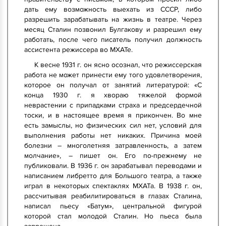
дать ему возможность выехать из СССР, либо
разрешить зарабатывать на жизнь в театре. Через
месяц Сталин позвонил Булгакову и разрешил ему
работать, после чего писатель получил должность
ассистента режиссера во МХАТе.
К весне 1931 г. он ясно осознал, что режиссерская
работа не может принести ему того удовлетворения,
которое он получал от занятий литературой: «С
конца 1930 г. я хвораю тяжелой формой
неврастении с припадками страха и предсердечной
тоски, и в настоящее время я прикончен. Во мне
есть замыслы, но физических сил нет, условий для
выполнения работы нет никаких. Причина моей
болезни – многолетняя затравленность, а затем
молчание», – пишет он. Его по-прежнему не
публиковали. В 1936 г. он зарабатывал переводами и
написанием либретто для Большого театра, а также
играл в некоторых спектаклях МХАТа. В 1938 г. он,
рассчитывая реабилитироваться в глазах Сталина,
написал пьесу «Батум», центральной фигурой
которой стал молодой Сталин. Но пьеса была