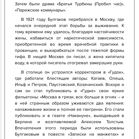
Затем были драма «Братья Турбины (Пробил час)»,
«Парижские коммунары».
В 1921 году Булгаков перебрался в Москву, где
начался очередной этап борьбы за выживание. К
тому времени ему удалось, благодаря настойчивости
жены, избавиться от наркотической зависимости,
приобретенной во время врачебной практики в
провинции, и выкарабкаться после тяжелой формы
тифа. В нищей Москве он писал, а жена кипятила
воду, в которой писатель отогревал замерзшие руки.
В столице он устроился корректором в «Гудок»,
где работали блестящие авторы: Катаев, Олеша,
Ильф и Петров, Паустовский, Козачинский. Вскоре и
сам он стал публиковать в «Гудке» свои яркие
фельетоны: «Москва в грязи, все больше в огнях – и
в ней странным образом уживаются два явления:
налаживание жизни и полная ее гангрена». Его стали
публиковать и в газете «Накануне», выходившей в
Берлине и возглавляемой Алексеем Толстым.
Впечатления этого периода были использованы
Булгаковым в повести «Записки на манжетах» и