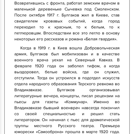
Возвратившись с фронта, работал земским врачом в
маленькой деревеньке Сычевка под Смоленском.
После октября 1917 г. Булгаков жил в Киеве, став
свидетелем кровавых событий, когда город
переходил то к красным, то к белым, то к
петлюровцам. Впоследствии все это легло в основу
некоторых его рассказов и романа «Белая гвардия».
Когда в 1919 г. в Киев вошла Добровольческая
армия, Булгаков был мобилизован и в качестве
военного врача уехал на Северный Кавказ. В
феврале 1920 года он заболел тифом, а когда
выздоровел, белые войска, где он служил,
отступили. Тогда он устроился в подотдел искусств
отдела народного образования Терского ревкома во
Владикавказе. Булгаков организовывал
литературные вечера, концерты, писал рецензии на
пьесы для газеты «Коммунар». Именно во
Владикавказе бывший военврач навсегда покончил
со своей специальностью и решил стать
литератором. Он начинал с пьес для драматической
труппы местного Русского театра. Премьера
юморески «Самооброна» прошла в марте 1920 года.