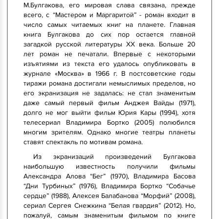
М.Булгакова, его мировая слава связана, прежде
всего, с “Мастером и Маргаритой” - роман входит в
число самых читаемых книг на планете. Главная
книга Булгакова до сих пор остается главной
загадкой русской литературы XX века. Больше 20
лет роман не печатали. Впервые с некоторыми
изъятиями из текста его удалось опубликовать в
журнале «Москва» в 1966 г. В постсоветские годы
тиражи романа достигали немыслимых пределов, но
его экранизация не задалась: не стал знаменитым
даже самый первый фильм Анджея Вайды (1971),
долго не мог выйти фильм Юрия Кары (1994), хотя
телесериал Владимира Бортко (2005) полюбился
многим зрителям. Однако многие театры планеты
ставят спектакль по мотивам романа.
Из экранизаций произведений Булгакова
наибольшую известность получили фильмы
Александра Алова “Бег” (1970), Владимира Басова
“Дни Турбиных” (1976), Владимира Бортко “Собачье
сердце” (1988), Алексея Балабанова “Морфий” (2008),
сериал Сергея Снежкина “Белая гвардия” (2012). Но,
пожалуй, самым знаменитым фильмом по книге