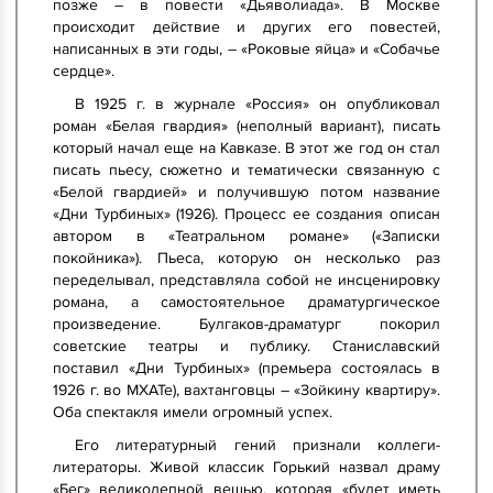
позже – в повести «Дьяволиада». В Москве
происходит действие и других его повестей,
написанных в эти годы, – «Роковые яйца» и «Собачье
сердце».
В 1925 г. в журнале «Россия» он опубликовал
роман «Белая гвардия» (неполный вариант), писать
который начал еще на Кавказе. В этот же год он стал
писать пьесу, сюжетно и тематически связанную с
«Белой гвардией» и получившую потом название
«Дни Турбиных» (1926). Процесс ее создания описан
автором в «Театральном романе» («Записки
покойника»). Пьеса, которую он несколько раз
переделывал, представляла собой не инсценировку
романа, а самостоятельное драматургическое
произведение. Булгаков-драматург покорил
советские театры и публику. Станиславский
поставил «Дни Турбиных» (премьера состоялась в
1926 г. во МХАТе), вахтанговцы – «Зойкину квартиру».
Оба спектакля имели огромный успех.
Его литературный гений признали коллеги-
литераторы. Живой классик Горький назвал драму
«Бег» великолепной вещью, которая «будет иметь