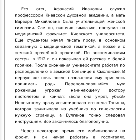
Его отец Афанасий Иванович служил
профессором Киевской духовной академии, а мать
Варвара Михайловна была учительницей женской
гимназии. Сам он, окончив гимназию, поступил на
медицинский факультет Киевского университета.
Еще студентом начал писать прозу, в основном
связанную с медицинской тематикой, а позже и с
земской врачебной практикой. По воспоминаниям
сестры, в 1912 г. он показывал ей рассказ о белой
горячке. После окончания университета работал по
распределению в земской больнице в Смоленске. В
первую же ночь после назначения ему пришлось
принимать роды. Переволновавшийся муж
роженицы угрожал начинающему доктору
пистолетом и кричал: «Если она умрет, убью!»
Неопытному врачу ассистировала его жена Татьяна,
которая зачитывала из учебника по гинекологии
нужную страницу, а Булгаков точно следовал
инструкциям. Все закончилось благополучно.
Через некоторое время его мобилизовали на
фронт, и он начал работать в госпиталях.