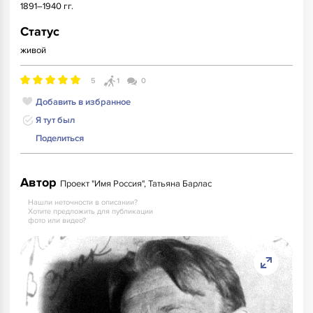
1891–1940 гг.
Статус
живой
5
1
0
Добавить в избранное
Я тут был
Поделиться
Автор
Проект "Имя Россия", Татьяна Барлас
Нашли неточности в описании?
Хотите предложить для публикации
фото или видео?