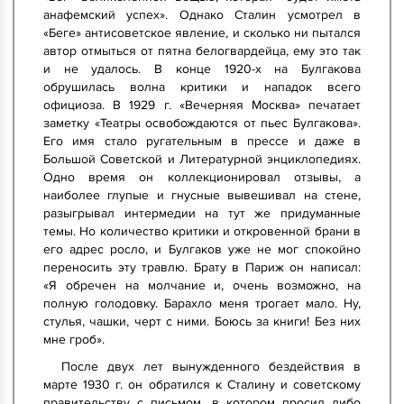
анафемский успех». Однако Сталин усмотрел в
«Беге» антисоветское явление, и сколько ни пытался
автор отмыться от пятна белогвардейца, ему это так
и не удалось. В конце 1920-х на Булгакова
обрушилась волна критики и нападок всего
официоза. В 1929 г. «Вечерняя Москва» печатает
заметку «Театры освобождаются от пьес Булгакова».
Его имя стало ругательным в прессе и даже в
Большой Советской и Литературной энциклопедиях.
Одно время он коллекционировал отзывы, а
наиболее глупые и гнусные вывешивал на стене,
разыгрывал интермедии на тут же придуманные
темы. Но количество критики и откровенной брани в
его адрес росло, и Булгаков уже не мог спокойно
переносить эту травлю. Брату в Париж он написал:
«Я обречен на молчание и, очень возможно, на
полную голодовку. Барахло меня трогает мало. Ну,
стулья, чашки, черт с ними. Боюсь за книги! Без них
мне гроб».
После двух лет вынужденного бездействия в
марте 1930 г. он обратился к Сталину и советскому
правительству с письмом, в котором просил либо